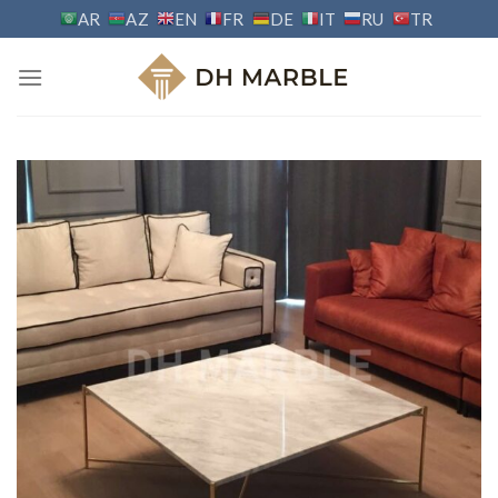
Skip
AR
AZ
EN
FR
DE
IT
RU
TR
to
content