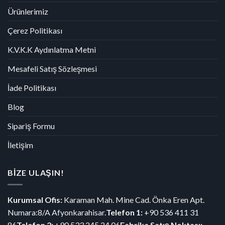
Ürünlerimiz
Çerez Politikası
K.V.K.K Aydınlatma Metni
Mesafeli Satış Sözleşmesi
İade Politikası
Blog
Sipariş Formu
İletişim
BİZE ULAŞIN!
Kurumsal Ofis:
Karaman Mah. Mine Cad. Önka Eren Apt.
Numara:8/A Afyonkarahisar.
Telefon 1:
+90 536 411 31
86
Telefon 2:
+90 533 245 24 06
Fabrika Satış Noktası: