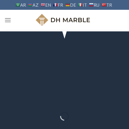
Skip
AR
AZ
EN
FR
DE
IT
RU
TR
to
content